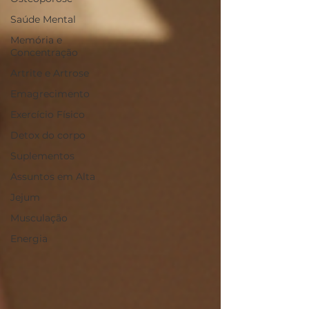
Saúde Mental
Memória e
Concentração
Artrite e Artrose
Emagrecimento
Exercício Físico
Detox do corpo
Suplementos
Assuntos em Alta
Jejum
Musculação
Energia