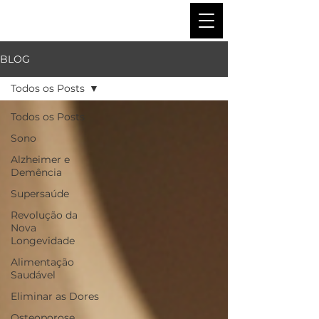
BLOG DA SUPERSAÚDE
BLOG
Todos os Posts
Todos os Posts
Sono
Alzheimer e
Demência
Supersaúde
Revolução da
Nova
Longevidade
Alimentação
Saudável
Eliminar as Dores
Osteoporose